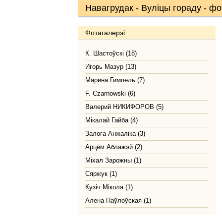
Навагрудак - Вуліцы гораду - ф
Фотагалерэі
К. Шастоўскі (18)
Игорь Мазур (13)
Марина Гимпель (7)
F. Czarnowski (6)
Валерий НИКИФОРОВ (5)
Мікалай Гайба (4)
Залога Анжаліка (3)
Арцём Аблажэй (2)
Міхал Зарожны (1)
Сяржук (1)
Кузіч Мікола (1)
Алена Паўлоўская (1)