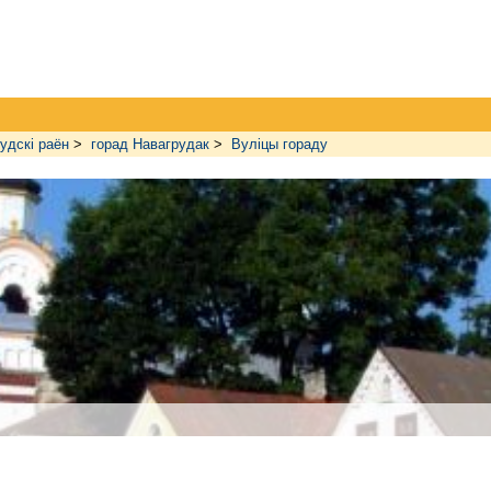
удскі раён
>
горад Навагрудак
>
Вуліцы гораду