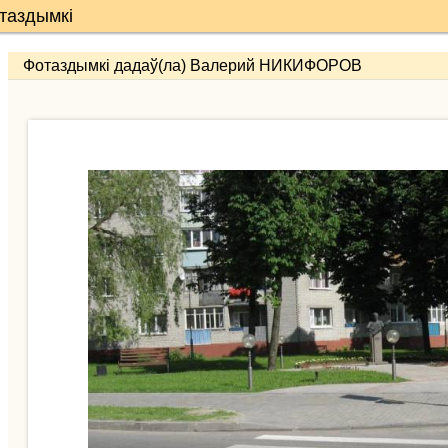
отаздымкі
Фотаздымкі дадаў(ла) Валерий НИКИФОРОВ