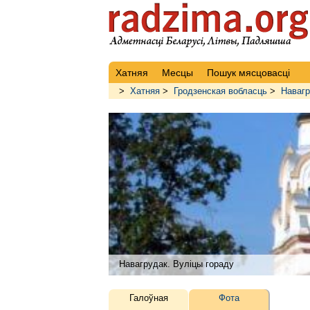
Хатняя
Месцы
Пошук мясцовасці
>
Хатняя
>
Гродзенская вобласць
>
Навагр
Навагрудак. Вуліцы гораду
Галоўная
Фота