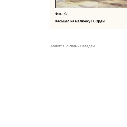
Фота ©
Касьцёл на малюнку Н. Орды
Плагіят або спам? Паведамі