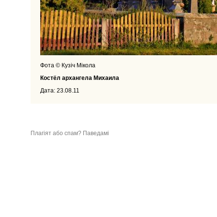
Фота © Кузіч Мікола
Костёл архангела Михаила
Дата: 23.08.11
Плагіят або спам? Паведамі