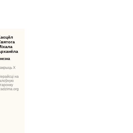
ёл
Святога
Міхала
Арханёла
незна
акрыць X
ерайсці на
алоўную
таронку
adzima.org