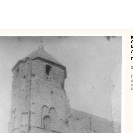
Касц
Г
З
П
г
с
R