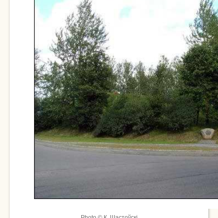
Photo © К. Шастоўскі