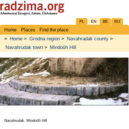
PL
EN
BE
RU
Home
Places
Find the place
>
Home
>
Grodna region
>
Navahradak county
>
Navahrudak town
>
Mindoŭh Hill
Navahrudak. Mindoŭh Hill