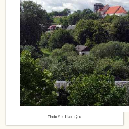
Photo © К. Шастоўскі