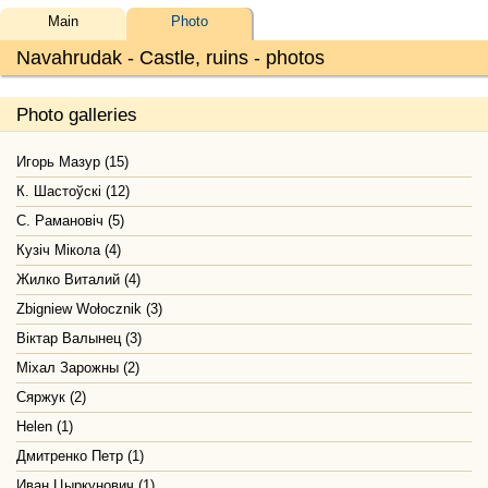
Main
Photo
Navahrudak - Castle, ruins - photos
Photo galleries
Игорь Мазур (15)
К. Шастоўскі (12)
С. Рамановіч (5)
Кузіч Мікола (4)
Жилко Виталий (4)
Zbigniew Wołocznik (3)
Віктар Валынец (3)
Міхал Зарожны (2)
Сяржук (2)
Helen (1)
Дмитренко Петр (1)
Иван Цыркунович (1)