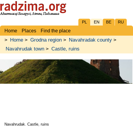
PL
EN
BE
RU
Home
Places
Find the place
>
Home
>
Grodna region
>
Navahradak county
>
Navahrudak town
>
Castle, ruins
Navahrudak. Castle, ruins