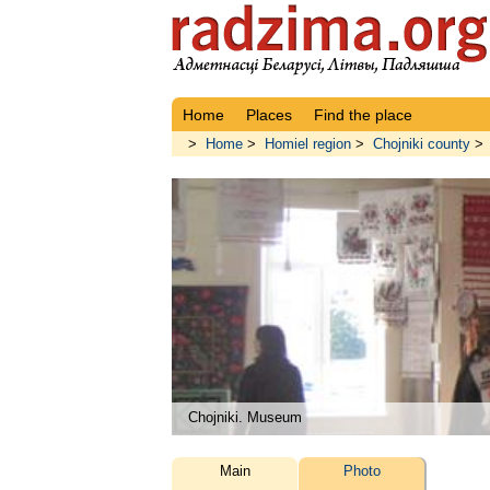
Home
Places
Find the place
>
Home
>
Homiel region
>
Chojniki county
>
Chojniki. Museum
Main
Photo