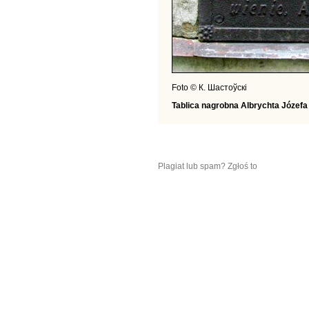
Foto © К. Шастоўскі
Tablica nagrobna Albrychta Józefa
Plagiat lub spam? Zgłoś to