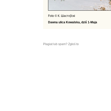
Foto © К. Шастоўскі
Dawna ulica Kowalska, dziś 1-Maja
Plagiat lub spam? Zgłoś to