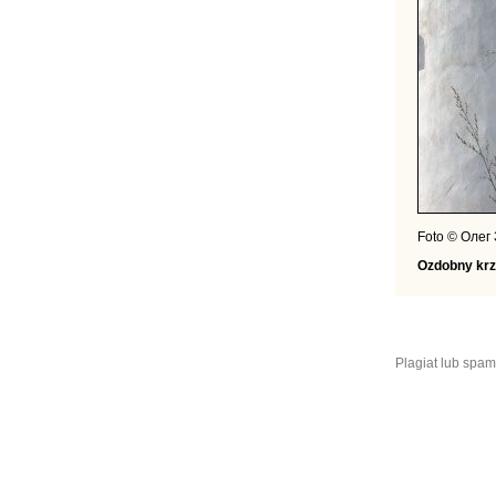
Foto © Олег
Ozdobny krz
Plagiat lub spam