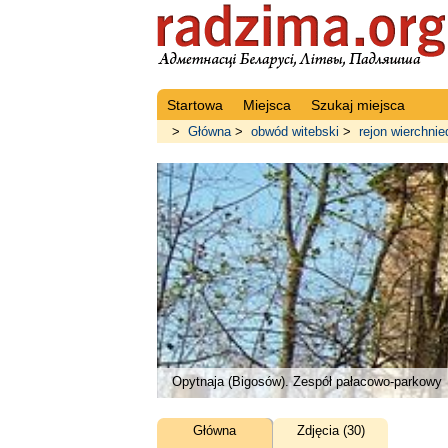
Startowa
Miejsca
Szukaj miejsca
>
Główna
>
obwód witebski
>
rejon wierchnie
Opytnaja (Bigosów). Zespół pałacowo-parkowy
Główna
Zdjęcia (30)