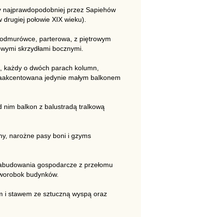
y najprawdopodobniej przez Sapiehów
 drugiej połowie XIX wieku).
 podmurówce, parterowa, z piętrowym
iowymi skrzydłami bocznymi.
ki, każdy o dwóch parach kolumn,
 zaakcentowana jedynie małym balkonem
 nim balkon z balustradą tralkową
iny, narożne pasy boni i gzyms
 zabudowania gospodarcze z przełomu
czworobok budynków.
em i stawem ze sztuczną wyspą oraz