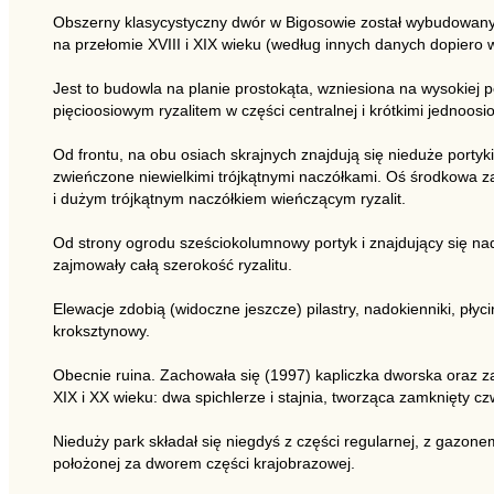
Obszerny klasycystyczny dwór w Bigosowie został wybudowan
na przełomie XVIII i XIX wieku (według innych danych dopiero w
Jest to budowla na planie prostokąta, wzniesiona na wysokiej
pięcioosiowym ryzalitem w części centralnej i krótkimi jednoos
Od frontu, na obu osiach skrajnych znajdują się nieduże porty
zwieńczone niewielkimi trójkątnymi naczółkami. Oś środkowa
i dużym trójkątnym naczółkiem wieńczącym ryzalit.
Od strony ogrodu sześciokolumnowy portyk i znajdujący się nad
zajmowały całą szerokość ryzalitu.
Elewacje zdobią (widoczne jeszcze) pilastry, nadokienniki, płyc
kroksztynowy.
Obecnie ruina. Zachowała się (1997) kapliczka dworska oraz
XIX i XX wieku: dwa spichlerze i stajnia, tworząca zamknięty 
Nieduży park składał się niegdyś z części regularnej, z gazon
położonej za dworem części krajobrazowej.