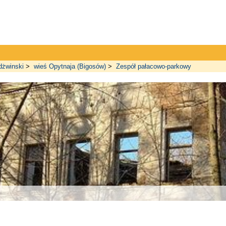
dżwinski
>
wieś Opytnaja (Bigosów)
>
Zespół pałacowo-parkowy