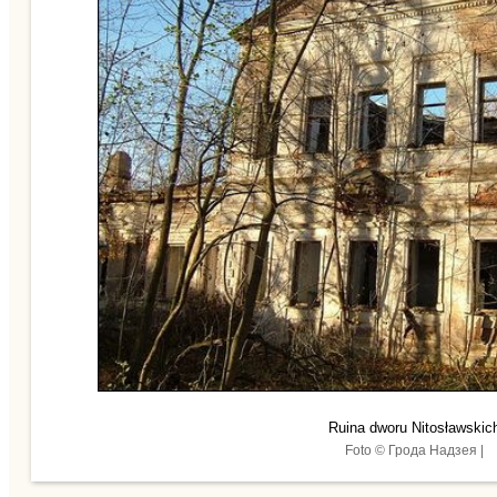
Ruina dworu Nitosławskic
Foto © Грода Надзея |