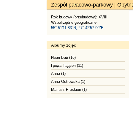
Zespół pałacowo-parkowy | Opytn
Rok budowy (przebudowy): XVIII
Współrzędne geograficzne:
55° 51'11.83"N, 27° 42'57.90"E
Albumy zdjęć
Иван Бай (16)
Грода Надзея (11)
Анна (1)
Anna Ostrowska (1)
Mariusz Proskień (1)