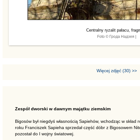
Centralny ryzalit pałacu, frag
Foto © Грода Надзея |
Więcej zdjęć (30) >>
Zespół dworski w dawnym majątku ziemskim
Bigosów był niegdyś własnością Sapiehów, wchodząc w skład ro
roku Franciszek Sapieha sprzedał część dóbr z Bigosowem Nito
pozostał do I wojny światowej.