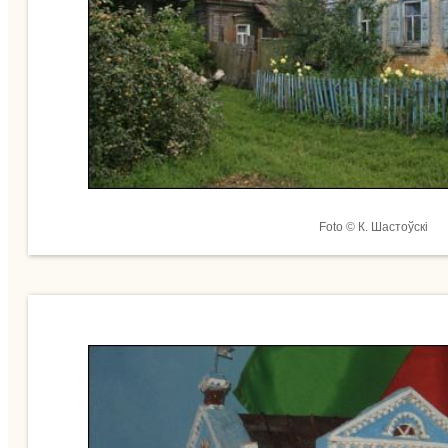
Foto © К. Шастоўскі