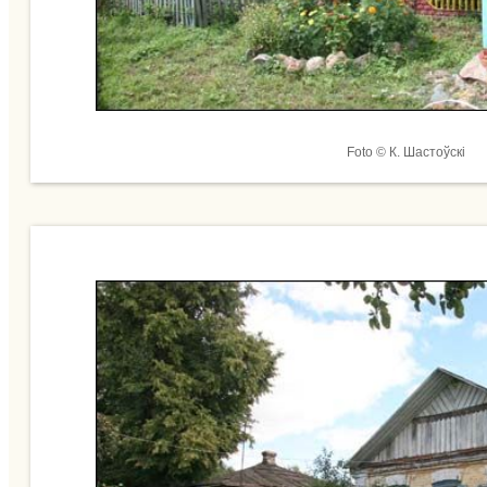
Foto © К. Шастоўскі