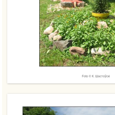
Foto © К. Шастоўскі