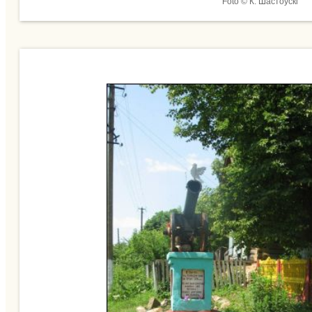
Foto © К. Шастоўскі