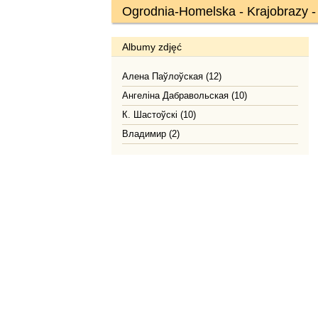
Ogrodnia-Homelska - Krajobrazy - 
Albumy zdjęć
Алена Паўлоўская (12)
Ангеліна Дабравольская (10)
К. Шастоўскі (10)
Владимир (2)