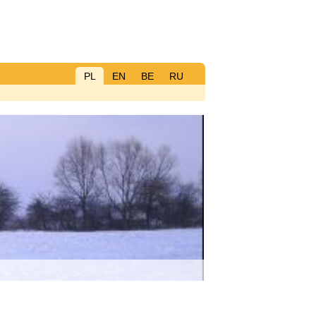
PL
EN
BE
RU