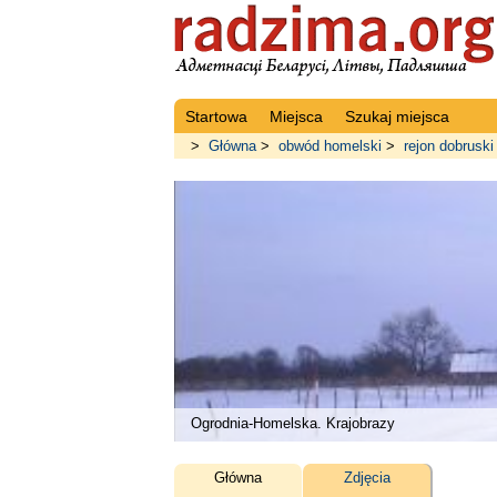
Startowa
Miejsca
Szukaj miejsca
>
Główna
>
obwód homelski
>
rejon dobruski
Ogrodnia-Homelska. Krajobrazy
Główna
Zdjęcia