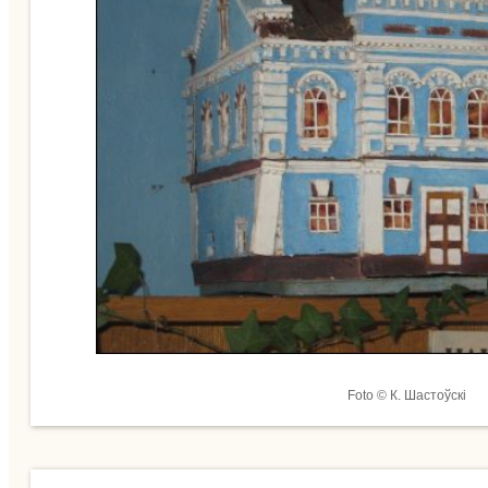
Foto © К. Шастоўскі