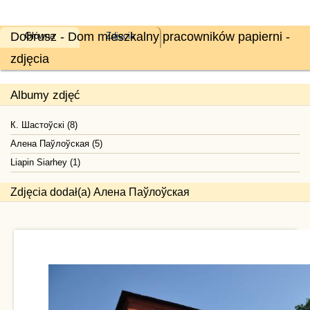
Dobrusz - Dom mieszkalny pracowników papierni -
Główna
Zdjęcia
zdjęcia
Albumy zdjęć
К. Шастоўскі (8)
Алена Паўлоўская (5)
Liapin Siarhey (1)
Zdjęcia dodał(a) Алена Паўлоўская