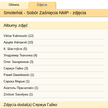
Główna
Zdjęcia
Smoleńsk - Sobór Zaśnięcia NMP - zdjęcia
Albumy zdjęć
Viktar Kalinouski (12)
Арцём Аблажэй (10)
К. Шастоўскі (5)
Уладзімер Ткачэнка (4)
Олег Захаренков (3)
Сяржук Гайко (3)
Paweł Dawidowski (1)
Сарока Марыя (1)
Анатоль Прасаловіч (1)
Zmitser Savelyeu (1)
Zdjęcia dodał(a) Сяржук Гайко