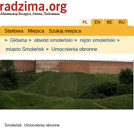
PL
EN
BE
RU
Startowa
Miejsca
Szukaj miejsca
>
Główna
>
obwód smoleński
>
rejon smoleński
>
miasto Smoleńsk
>
Umocnienia obronne
Smoleńsk. Umocnienia obronne