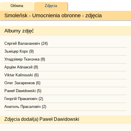
Główna
Zdjęcia
Smoleńsk - Umocnienia obronne - zdjęcia
Albumy zdjęć
Сяргей Валахановiч (24)
Зьміцер Корх (9)
Уладзімер Ткачэнка (8)
Арцём Аблажэй (8)
Viktar Kalinouski (6)
Олег Захаренков (6)
Paweł Dawidowski (5)
Георгій Пракаповіч (2)
Анатоль Прасаловіч (2)
Zdjęcia dodał(a) Paweł Dawidowski