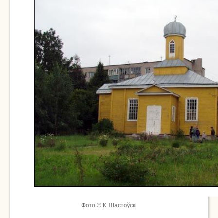
Фото © К. Шастоўскі