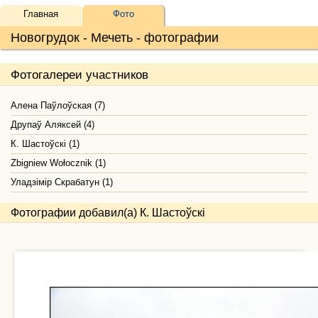
Главная
Фото
Новогрудок - Мечеть - фотографии
Фотогалереи участников
Алена Паўлоўская (7)
Друпаў Аляксей (4)
К. Шастоўскі (1)
Zbigniew Wołocznik (1)
Уладзімір Скрабатун (1)
Фотографии добавил(а) К. Шастоўскі