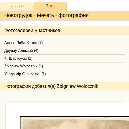
Главная
Фото
Новогрудок - Мечеть - фотографии
Фотогалереи участников
Алена Паўлоўская (7)
Друпаў Аляксей (4)
К. Шастоўскі (1)
Zbigniew Wołocznik (1)
Уладзімір Скрабатун (1)
Фотографии добавил(а) Zbigniew Wołocznik