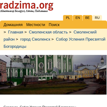
PL
EN
BE
RU
Домашняя
Местности
Поиск
>
Главная
>
Смоленская область
>
Смоленский
район
>
город Смоленск
>
Собор Успения Пресвятой
Богородицы