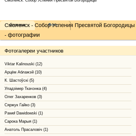
Смоленск. Собор Успения Пресвятой Богородицы
Смоленск - Собор Успения Пресвятой Богородицы
Главная
Фото
- фотографии
Фотогалереи участников
Viktar Kalinouski (12)
Арцём Аблажэй (10)
К. Шастоўскі (5)
Уладзімер Ткачэнка (4)
Олег Захаренков (3)
Сяржук Гайко (3)
Paweł Dawidowski (1)
Сарока Марыя (1)
Анатоль Прасаловіч (1)