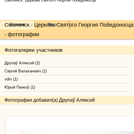
Смоленск. Церковь Святого Георгия Победоносца
Смоленск - Церковь Святого Георгия Победоносца
Главная
Фото
- фотографии
Фотогалереи участников
Друпаў Аляксей (2)
Сяргей Валахановiч (1)
vdm (1)
Юрый Панкоў (1)
Фотографии добавил(а) Друпаў Аляксей