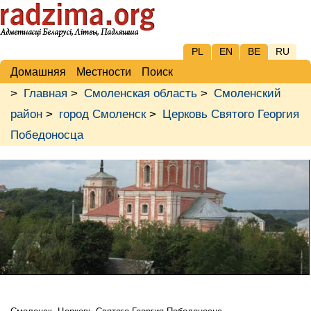
PL
EN
BE
RU
Домашняя
Местности
Поиск
>
Главная
>
Смоленская область
>
Смоленский
район
>
город Смоленск
>
Церковь Святого Георгия
Победоносца