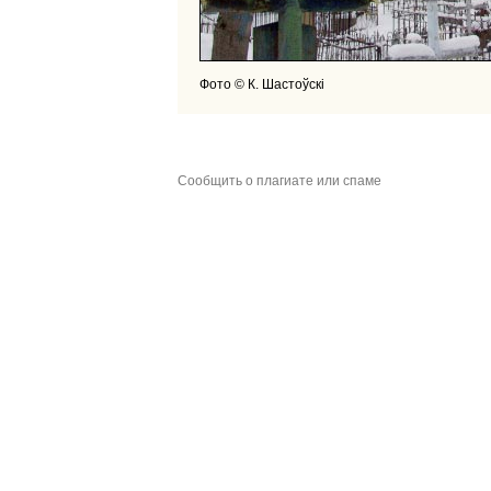
Фото © К. Шастоўскі
Сообщить о плагиате или спаме