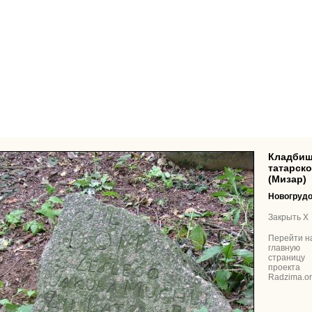
Кладбище
татарск
(Мизар)
Новогрудо
Закрыть X
Перейти н
главную
страницу
проекта
Radzima.o