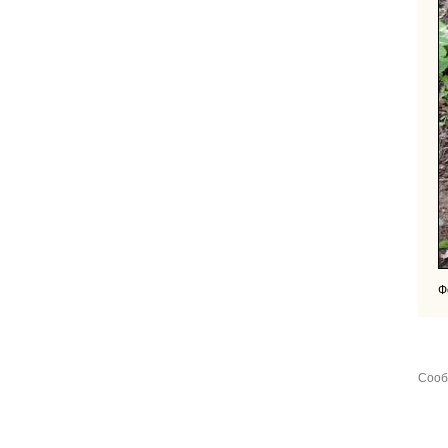
Ф
Сооб