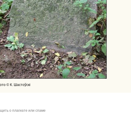
ото © К. Шастоўскі
щить о плагиате или спаме