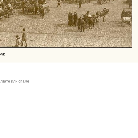
жук
гиате или спаме