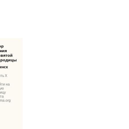
ния
святой
ородицы
енск
ть X
йти на
ую
ницу
та
ma.org