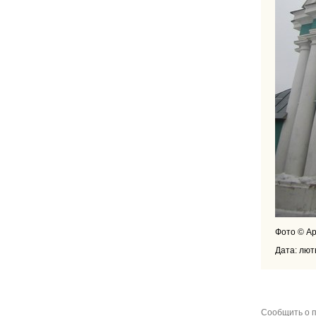
Фото © А
Дата: лют
Сообщить о п