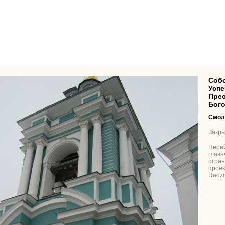
Собор
Успе
Пре
Бог
Смол
Закры
Пере
главн
стра
проек
Radzi