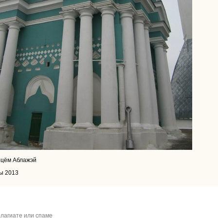
рцём Аблажэй
ы 2013
лагиате или спаме