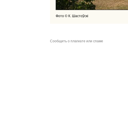
Фото © К. Шастоўскі
Сообщить о плагиате или спаме