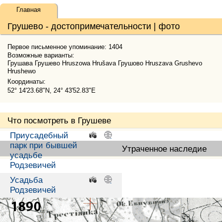
Главная
Грушево - достопримечательности | фото
Первое письменное упоминание: 1404
Возможные варианты:
Грушава Грушево Hruszowa Hrušava Грушово Hruszava Grushevo
Hrushewo
Координаты:
52° 14'23.68"N, 24° 43'52.83"E
Что посмотреть в Грушеве
Приусадебный
.
.
парк при бывшей
Утраченное наследие
усадьбе
Родзевичей
Усадьба
.
.
Родзевичей