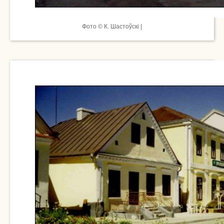
Фото © К. Шастоўскі |