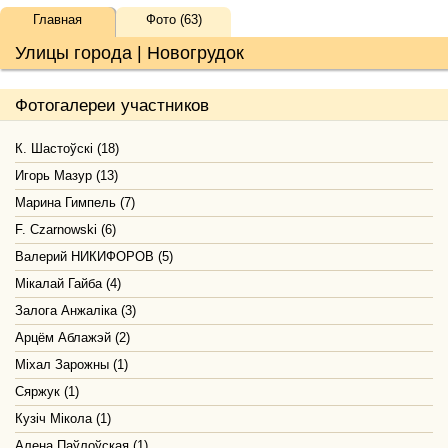
Главная
Фото (63)
Улицы города | Новогрудок
Фотогалереи участников
К. Шастоўскі (18)
Игорь Мазур (13)
Марина Гимпель (7)
F. Czarnowski (6)
Валерий НИКИФОРОВ (5)
Мікалай Гайба (4)
Залога Анжаліка (3)
Арцём Аблажэй (2)
Міхал Зарожны (1)
Сяржук (1)
Кузіч Мікола (1)
Алена Паўлоўская (1)