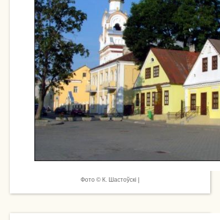
Фото © К. Шастоўскі |