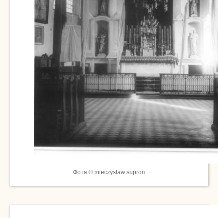
Фота © mieczysław supron