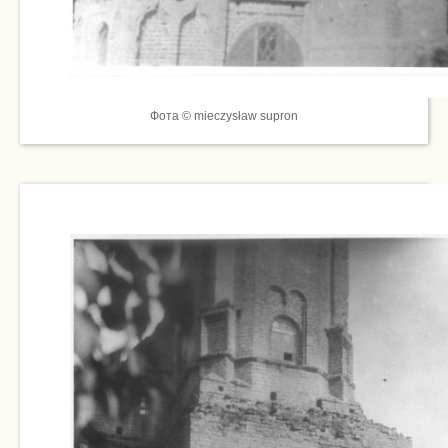
Фота © mieczysław supron