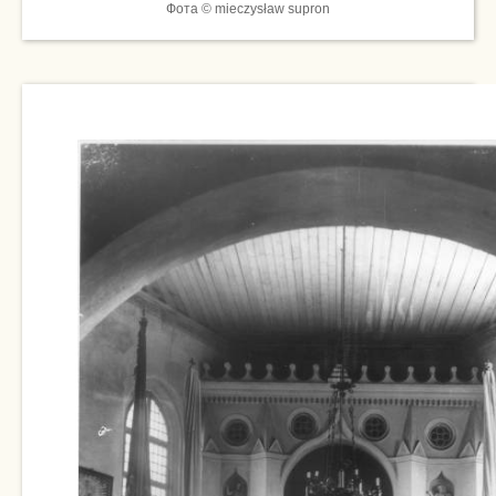
Фота © mieczysław supron