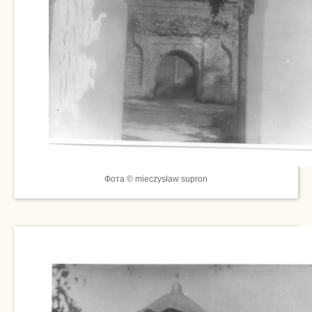
Фота © mieczysław supron