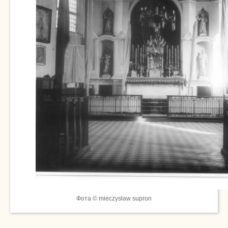
Фота © mieczysław supron