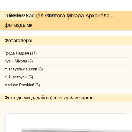
Гнезна - Касцёл Святога Міхала Арханёла -
Галоўная
Фота
фотаздымкі
Фотагалерэі
Грода Надзея (17)
Кузіч Мікола (8)
mieczysław supron (8)
К. Шастоўскі (6)
Mariusz Proskień (6)
Фотаздымкі дадаў(ла) mieczysław supron