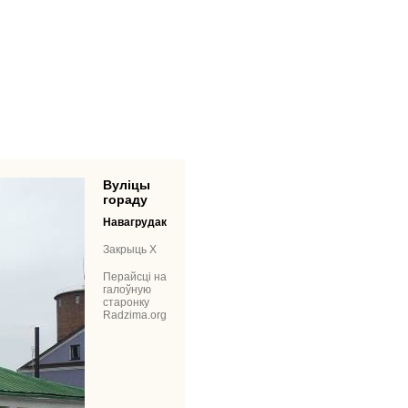
Вуліцы
гораду
Навагрудак
Закрыць X
Перайсці на
галоўную
старонку
Radzima.org