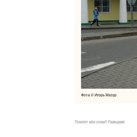
Фота © Игорь Мазур
Плагіят або спам? Паведамі