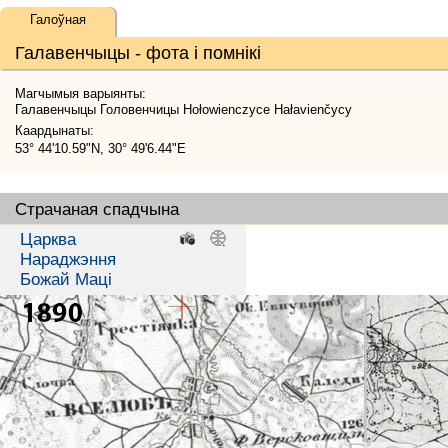
Галоўная
Галавенчыцы - фота і помнікі
Магчымыя варыянты:
Галавенчыцы Головенчицы Hołowienczyce Hałavienčycy
Каардынаты:
53° 44'10.59"N, 30° 49'6.44"E
Страчаная спадчына
Царква
.
.
Нараджэння
Божай Маці