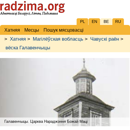
PL
EN
BE
RU
Хатняя
Месцы
Пошук мясцовасці
>
Хатняя
>
Магілёўская вобласць
>
Чавускі раён
>
вёска Галавенчыцы
Галавенчыцы. Царква Нараджэння Божай Маці