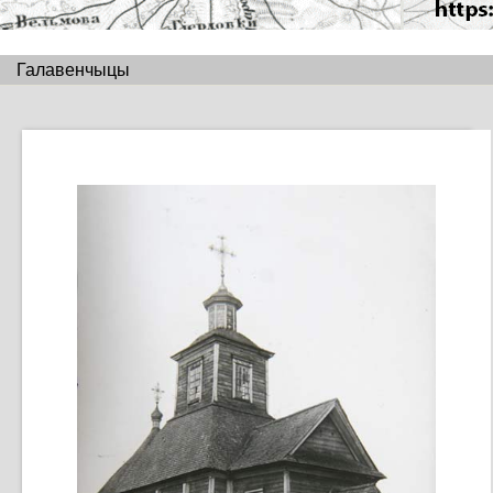
Галавенчыцы