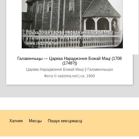
Галавенчыцы — Царква Нараджэння Божай Маці (1708
(1748?))
Царква Нараджэння Божай Маці ў Галавенчыцах
Фота © radzima.net | ca. 1900
Хатняя
Месцы
Пошук мясцовасці