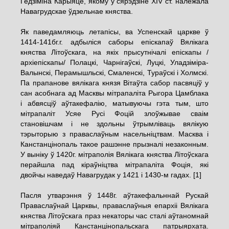
Гедзіміна Карыяце, якому ў сярэдзіне XIV ст. належала
Навагрудскае ўдзельнае княства.
Як паведамляюць летапісы, ва Успенскай царкве ў
1414-141бг.г. адбыліся саборы епіскапаў Вялікага
княства Літоўскага, на якіх прысутнічалі епіскапы /
архіепіскапы/ Полацкі, Чарнігаўскі, Луцкі, Уладзіміра-
Валынскі, Перамышльскі, Смаленскі, Тураўскі і Холмскі.
Па прапанове вялікага князя Вітаўта сабор пасвяціў у
сан асобнага ад Масквы мітрапаліта Рыгора Цамблака
і абвясціў аўтакефалію, матывуючы гэта тым, што
мітрапаліт Усяе Русі Фоцій злоўжывае сваім
становішчам і не здольны ўтрымліваць вялікую
тэрыторыю з праваслаўным насельніцтвам. Масква і
Канстанцінопаль такое рашэнне прызналі незаконным.
У выніку ў 1420г. мітраполія Вялікага княства Літоўскага
перайшла пад кіраўніцтва мітрапаліта Фоція, які
двойчы наведаў Навагрудак у 1421 і 1430-м гадах.
[1]
Пасля утварэння ў 1448г. аўтакефальннай Рускай
Праваслаўнай Царквы, праваслаўныя епархіі Вялікага
княства Літоўскага праз некаторы час сталі аўтаномнай
мітраполіяй Канстанцінопальскага патрыярхата.