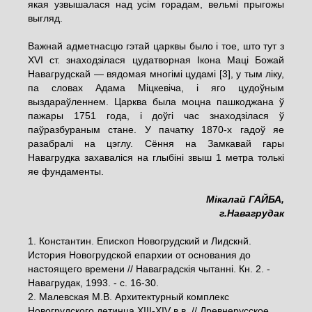
якая узвышалася над усім горадам, вельмі прыгожы
выгляд.
Важнай адметнасцю гэтай царквы было і тое, што тут з
ХVІ ст. знаходзілася цудатворная Ікона Маці Божай
Навагрудскай — вядомая многімі цудамі
[3]
, у тым ліку,
па словах Адама Міцкевіча, і яго цудоўным
выздараўленнем. Царква была моцна пашкоджана ў
пажары 1751 года, і доўгі час знаходзілася ў
паўразбураным стане. У пачатку 1870-х гадоў яе
разабралі на цэглу. Сёння на Замкавай гары
Навагрудка захаваліся на глыбіні звыш 1 метра толькі
яе фундаменты.
Мікалай ГАЙБА,
г.Навагрудак
1. Константин. Епископ Новогрудский и Лидскнй.
История Новогрудской епархии от основания до
настоящего времени // Наваградскія чытанні. Кн. 2. -
Навагрудак, 1993. - с. 16-30.
2. Малевская М.В. Архитектурный комплекс
Новогрудского детинца XIII-ХІV в.в. // Древнерусское