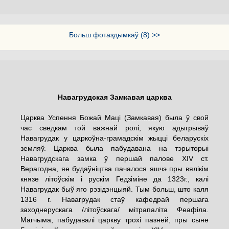
Больш фотаздымкаў (8) >>
Навагрудская Замкавая царква
Царква Успення Божай Маці (Замкавая) была ў свой
час сведкам той важнай ролі, якую адыгрываў
Навагрудак у царкоўна-грамадскім жыцці беларускіх
земляў. Царква была пабудавана на тэрыторыі
Навагрудскага замка ў першай палове XIV ст.
Верагодна, яе будаўніцтва пачалося яшчэ пры вялікім
князе літоўскім і рускім Гедзіміне да 1323г., калі
Навагрудак быў яго рэзідэнцыяй. Тым больш, што каля
1316 г. Навагрудак стаў кафедрай першага
заходнерускага /літоўскага/ мітрапаліта Феафіла.
Магчыма, пабудавалі царкву трохі пазней, пры сыне