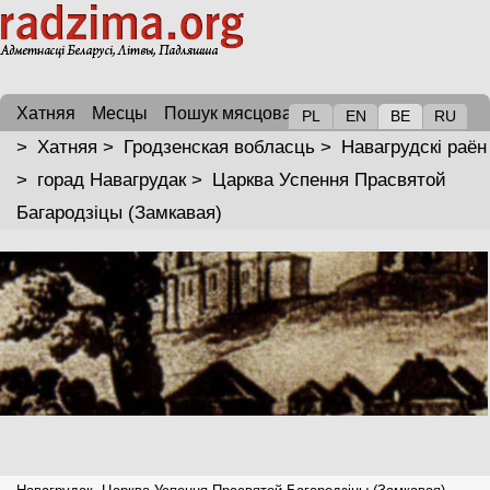
Хатняя
Месцы
Пошук мясцовасці
PL
EN
BE
RU
>
Хатняя
>
Гродзенская вобласць
>
Навагрудскі раён
>
горад Навагрудак
>
Царква Успення Прасвятой
Багародзіцы (Замкавая)