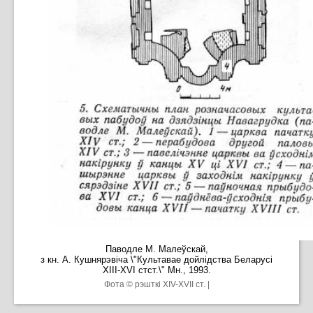
Паводле М. Малеўскай,
з кн. А. Кушнярэвіча \"Культавае дойлідства Беларусі
ХІІІ-XVI стст.\" Мн., 1993.
Фота © рэшткі XIV-XVII ст. |