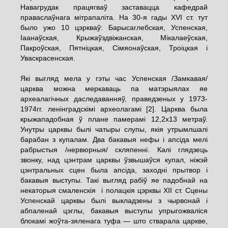
Навагрудак працягваў заставацца кафедрай
праваслаўнага мітрапаліта. На 30-я гады ХVІ ст. тут
было ужо 10 цэркваў: Барысаглебская, Успенская,
Іаанаўская, Крыжаўздвіжанская, Мікалаеўская,
Пакроўская, Пятніцкая, Сімяонаўская, Троіцкая і
Уваскрасенская.
Які выгляд мела у гэты час Успенская /Замкавая/
царква можна меркаваць па матэрыялах яе
археалагічных даследаванняў, праведзеных у 1973-
1974гг. ленінградскімі археолагамі
[2]
. Царква была
крыжападобная ў плане памерамі 12,2х13 метраў.
Унутры царквы былі чатыры слупы, якія утрымлшалі
барабан з купалам. Два бакавыя нефы і апсіда мелі
рабрыстыя /нервюрныя/ скляпенні. Калі глядзець
звонку, над цэнтрам царквы ўзвышаўся купал, ніжэй
цэнтральных сцен была апсіда, заходні прытвор і
бакавыя выступы. Такі выгляд рабіў яе падобнай на
некаторыя смаленскія і полацкія цэрквы ХII ст. Сцены
Успенскай царквы былі выкладзены з чырвонай і
абпаленай цэглы, бакавыя выступы упрыгожваліся
блокамі жоўта-зяленага туфа — што стварала царкве,