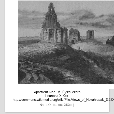
Фрагмент мал. М. Ружанскага
I палова XIXст.
http://commons.wikimedia.org/wiki/File:Views_of_Navahradak_%28
Фота © I палова XIXст. |