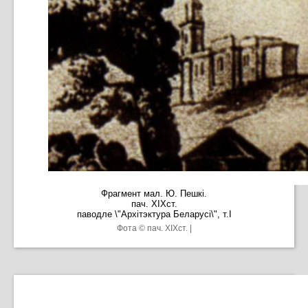
Фрагмент мал. Ю. Пешкі.
пач. XIXст.
паводле \"Архітэктура Беларусі\", т.I
Фота © пач. XIXст. |