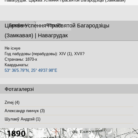
Навагрудак. Царква Успення Прасвятой Багародзіцы (Замкавая)
Царква Успення Прасвятой Багародзіцы
Галоўная
Фота (8)
(Замкавая) | Навагрудак
Не існуе
Год пабудовы (перабудовы): XIV (1), XVII?
Страчаны: 1870-x
Каардынаты:
53° 36'5.79"N, 25° 49'37.98"E
Фотагалерэі
Zmej (4)
Александр пинчук (3)
Шулаеў Андрэй (1)