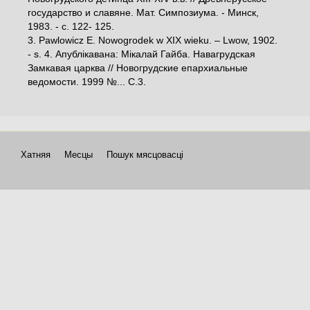
государство и славяне. Мат. Симпозиума. - Минск,
1983. - с. 122- 125.
3. Pawlowicz E. Nowogrodek w XIX wieku. – Lwow, 1902.
- s. 4. Апублікавана: Мікалай Гайба. Навагрудская
Замкавая царква // Новогрудские епархиальные
ведомости. 1999 №... С.3.
Хатняя
Месцы
Пошук мясцовасці