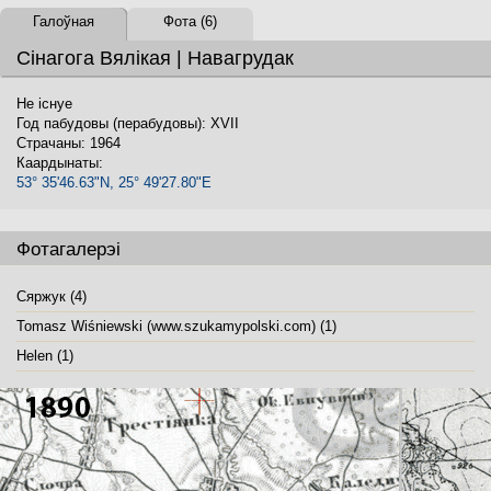
Галоўная
Фота (6)
Сінагога Вялікая | Навагрудак
Не існуе
Год пабудовы (перабудовы): XVII
Страчаны: 1964
Каардынаты:
53° 35'46.63"N, 25° 49'27.80"E
Фотагалерэі
Сяржук (4)
Tomasz Wiśniewski (www.szukamypolski.com) (1)
Helen (1)