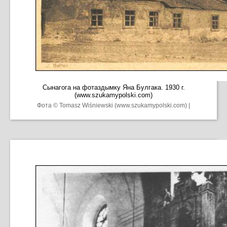
Сынагога на фотаздымку Яна Булгака. 1930 г.
(www.szukamypolski.com)
Фота © Tomasz Wiśniewski (www.szukamypolski.com) |