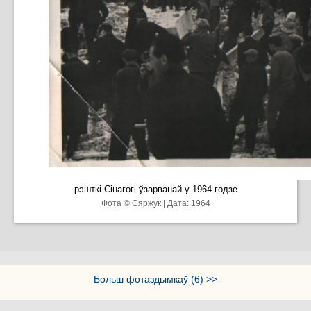
рэшткі Сінагогі ўзарванай у 1964 годзе
Фота © Сяржук | Дата: 1964
Больш фотаздымкаў (6) >>