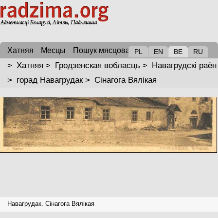
Хатняя
Месцы
Пошук мясцовасці
PL
EN
BE
RU
>
Хатняя
>
Гродзенская вобласць
>
Навагрудскі раён
>
горад Навагрудак
>
Сінагога Вялікая
Навагрудак. Сінагога Вялікая