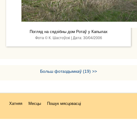
Погляд на сядзібны дом Ротаў у Капылах
Фота © К. Шастоўскі | Дата: 30/04/2006
Больш фотаздымкаў (19) >>
Хатняя
Месцы
Пошук мясцовасці