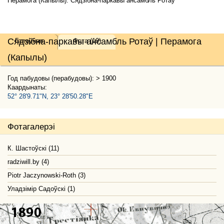
Перамога (Капылы). Сядзібна-паркавы ансамбль Ротаў
Сядзібна-паркавы ансамбль Ротаў | Перамога
Галоўная
Фота (19)
(Капылы)
Год пабудовы (перабудовы): > 1900
Каардынаты:
52° 28'9.71"N, 23° 28'50.28"E
Фотагалерэі
К. Шастоўскі (11)
radziwill.by (4)
Piotr Jaczynowski-Roth (3)
Уладзімір Садоўскі (1)