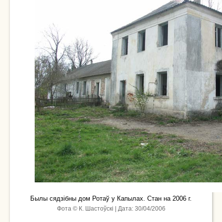
Былы сядзібны дом Ротаў у Капылах. Стан на 2006 г.
Фота © К. Шастоўскі | Дата: 30/04/2006