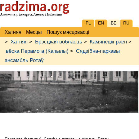
PL
EN
BE
RU
Хатняя
Месцы
Пошук мясцовасці
>
Хатняя
>
Брэсцкая вобласць
>
Камянецкі раён
>
вёска Перамога (Капылы)
>
Сядзібна-паркавы
ансамбль Ротаў