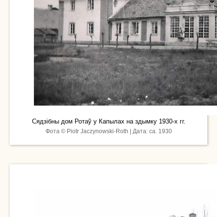
Сядзібны дом Ротаў у Капылах на здымку 1930-х гг.
Фота © Piotr Jaczynowski-Roth | Дата: ca. 1930