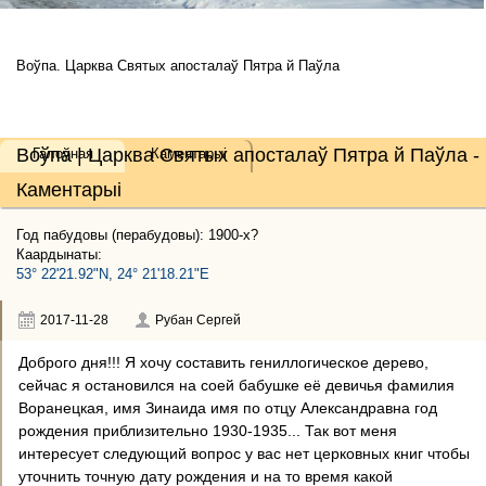
Воўпа. Царква Святых апосталаў Пятра й Паўла
Воўпа | Царква Святых апосталаў Пятра й Паўла -
Галоўная
Каментарыі
Каментарыі
Год пабудовы (перабудовы): 1900-x?
Каардынаты:
53° 22'21.92"N, 24° 21'18.21"E
2017-11-28
Рубан Сергей
Доброго дня!!! Я хочу составить гениллогическое дерево,
сейчас я остановился на соей бабушке её девичья фамилия
Воранецкая, имя Зинаида имя по отцу Александравна год
рождения приблизительно 1930-1935... Так вот меня
интересует следующий вопрос у вас нет церковных книг чтобы
уточнить точную дату рождения и на то время какой