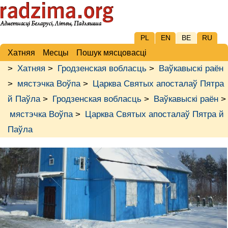
PL
EN
BE
RU
Хатняя
Месцы
Пошук мясцовасці
>
Хатняя
>
Гродзенская вобласць
>
Ваўкавыскі раён
>
мястэчка Воўпа
>
Царква Святых апосталаў Пятра
й Паўла
>
Гродзенская вобласць
>
Ваўкавыскі раён
>
мястэчка Воўпа
>
Царква Святых апосталаў Пятра й
Паўла