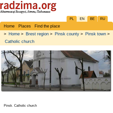
PL
EN
BE
RU
Home
Places
Find the place
>
Home
>
Brest region
>
Pinsk county
>
Pinsk town
>
Catholic church
Pinsk. Catholic church