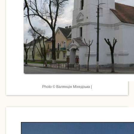
Photo © Валянцін Міхедзька |