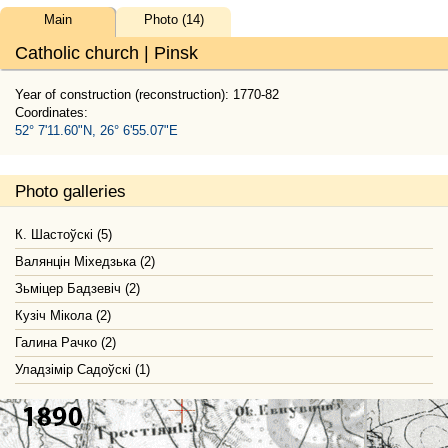
Main
Photo (14)
Catholic church | Pinsk
Year of construction (reconstruction): 1770-82
Coordinates:
52° 7'11.60"N, 26° 6'55.07"E
Photo galleries
К. Шастоўскі (5)
Валянцін Міхедзька (2)
Зьміцер Бадзевіч (2)
Кузіч Мікола (2)
Галина Рачко (2)
Уладзімір Садоўскі (1)