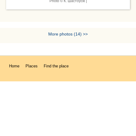
Photo © К. Шастоўскі |
More photos (14) >>
Home
Places
Find the place