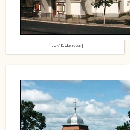
Photo © К. Шастоўскі |