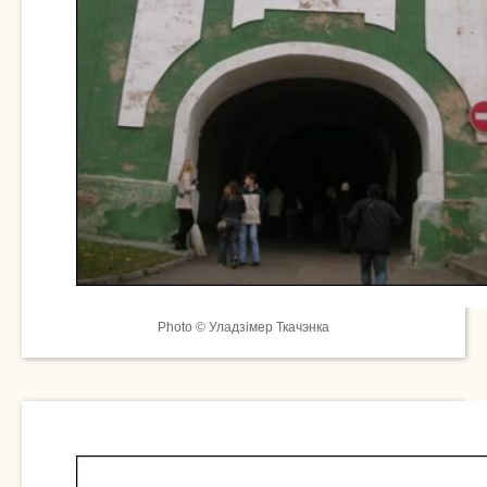
Photo © Уладзімер Ткачэнка