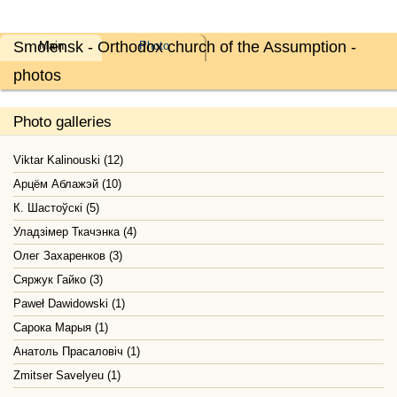
Smolensk - Orthodox church of the Assumption -
Main
Photo
photos
Photo galleries
Viktar Kalinouski (12)
Арцём Аблажэй (10)
К. Шастоўскі (5)
Уладзімер Ткачэнка (4)
Олег Захаренков (3)
Сяржук Гайко (3)
Paweł Dawidowski (1)
Сарока Марыя (1)
Анатоль Прасаловіч (1)
Zmitser Savelyeu (1)