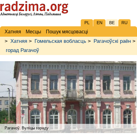
PL
EN
BE
RU
Хатняя
Месцы
Пошук мясцовасці
>
Хатняя
>
Гомельская вобласць
>
Рагачоўскі раён
>
горад Рагачоў
Рагачоў. Вуліцы гораду