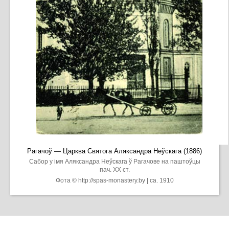
Рагачоў — Царква Святога Аляксандра Неўскага (1886)
Сабор у імя Аляксандра Неўскага ў Рагачове на паштоўцы
пач. ХХ ст.
Фота © http://spas-monastery.by | ca. 1910