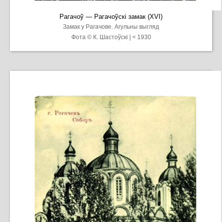
Рагачоў — Рагачоўскі замак (XVI)
Замак у Рагачове. Агульны выгляд
Фота © К. Шастоўскі | < 1930