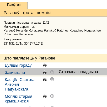
Галоўная
Рагачоў - фота і помнікі
Першая пісьмовая згадка: 1142
Магчымыя варыянты:
Рагачоў Рогачёв Rohaczów Rahačoŭ Ratchev Rogachev Rogatschew
Rohaczow Rahaczou
Каардынаты:
53° 5'31.91"N, 30° 2'47.10"E
Што паглядзець у Рагачове
Вуліцы гораду
.
Страчаная спадчына
Замчышча
.
.
Касцёл Святога
.
.
Антонія
Падуанскага
Могілкі старыя
.
.
хрысціянскія