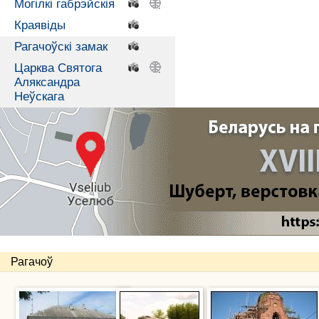
Могілкі габрэйскія
.
.
Краявіды
.
Рагачоўскі замак
.
Царква Святога
.
.
Аляксандра
Неўскага
Рагачоў