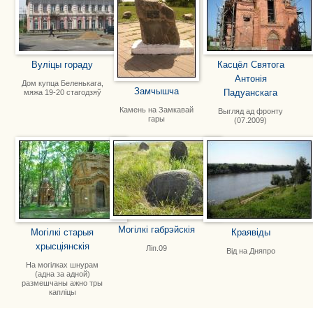
Вуліцы гораду
Касцёл Святога
Антонія
Дом купца Беленькага,
Замчышча
Падуанскага
мяжа 19-20 стагодзяў
Камень на Замкавай
Выгляд ад фронту
гары
(07.2009)
Могілкі габрэйскія
Могілкі старыя
Краявіды
хрысціянскія
Ліп.09
Від на Дняпро
На могілках шнурам
(адна за адной)
размешчаны ажно тры
капліцы