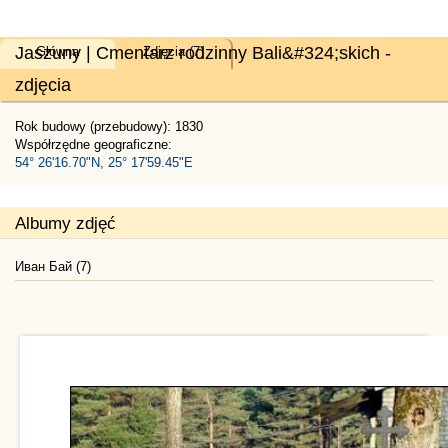
Jaszuny | Cmentarz rodzinny Bali&#324;skich -
Główna
Zdjęcia (7)
zdjęcia
Rok budowy (przebudowy): 1830
Współrzędne geograficzne:
54° 26'16.70"N, 25° 17'59.45"E
Albumy zdjęć
Иван Бай (7)