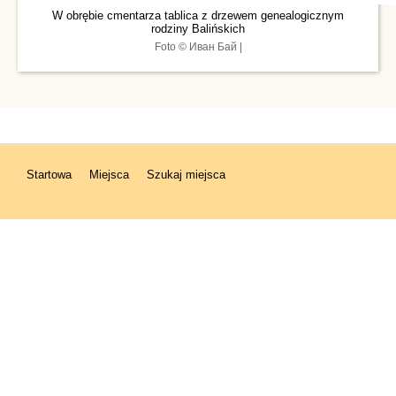
W obrębie cmentarza tablica z drzewem genealogicznym
rodziny Balińskich
Foto © Иван Бай |
Startowa
Miejsca
Szukaj miejsca