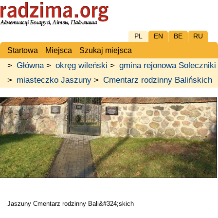
PL
EN
BE
RU
Startowa
Miejsca
Szukaj miejsca
>
Główna
>
okręg wileński
>
gmina rejonowa Soleczniki
>
miasteczko Jaszuny
>
Cmentarz rodzinny Balińskich
Jaszuny Cmentarz rodzinny Bali&#324;skich