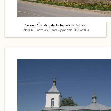
Cerkiew Św. Michała Archanioła w Ostrowo
Foto © К. Шастоўскі | Data wykonania: 30/04/2014