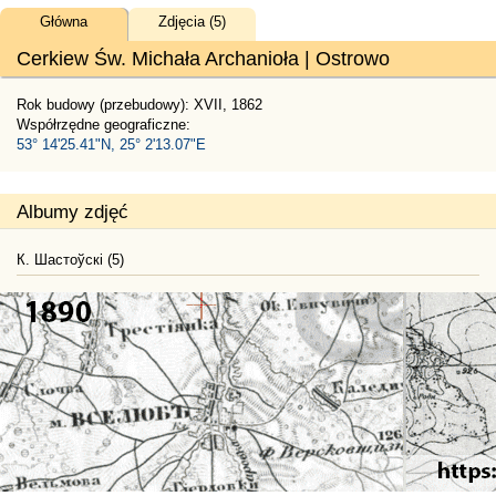
Główna
Zdjęcia (5)
Cerkiew Św. Michała Archanioła | Ostrowo
Rok budowy (przebudowy): XVII, 1862
Współrzędne geograficzne:
53° 14'25.41"N, 25° 2'13.07"E
Albumy zdjęć
К. Шастоўскі (5)