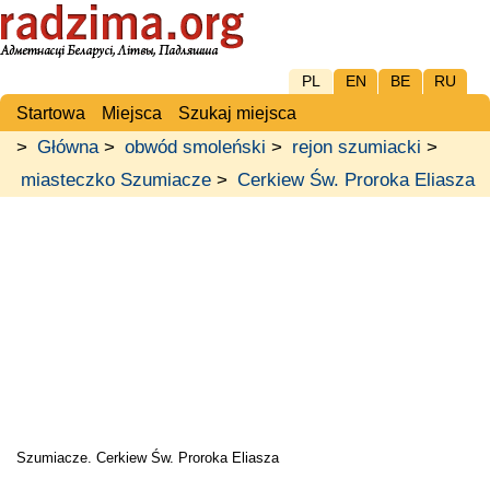
PL
EN
BE
RU
Startowa
Miejsca
Szukaj miejsca
>
Główna
>
obwód smoleński
>
rejon szumiacki
>
miasteczko Szumiacze
>
Cerkiew Św. Proroka Eliasza
Szumiacze. Cerkiew Św. Proroka Eliasza