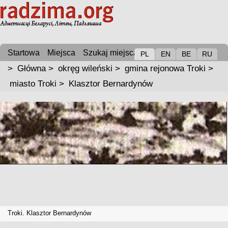
Startowa
Miejsca
Szukaj miejsca
PL
EN
BE
RU
>
Główna
>
okręg wileński
>
gmina rejonowa Troki
>
miasto Troki
>
Klasztor Bernardynów
Troki. Klasztor Bernardynów