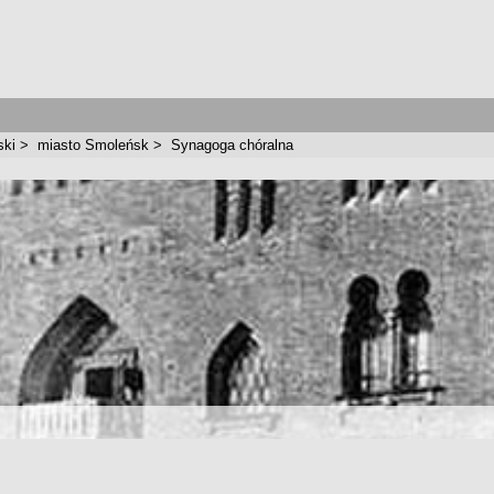
ski
>
miasto Smoleńsk
>
Synagoga chóralna