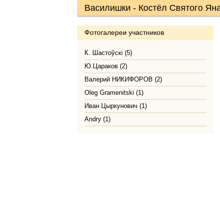
Василишки - Костёл Святого Ян
Фотогалереи участников
К. Шастоўскі (5)
Ю.Цараков (2)
Валерий НИКИФОРОВ (2)
Oleg Gramenitski (1)
Иван Цыркунович (1)
Andry (1)