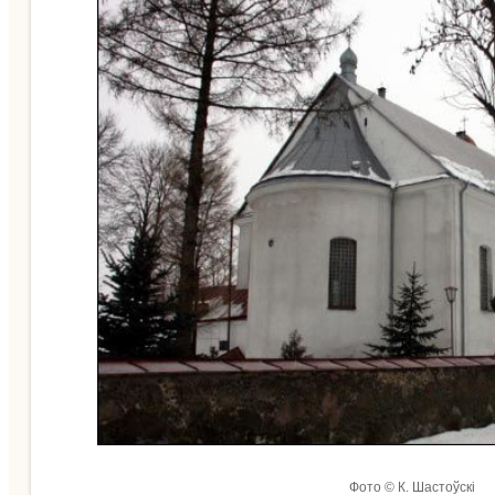
Фото © К. Шастоўскі