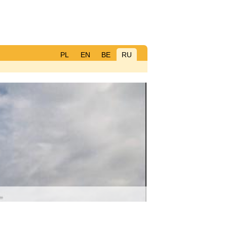
PL
EN
BE
RU