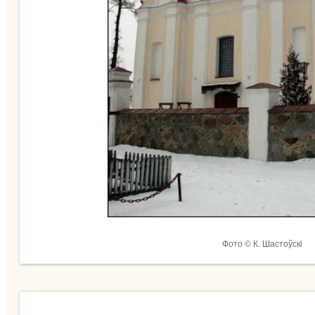
Фото © К. Шастоўскі