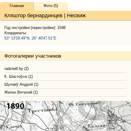
Главная
Фото (5)
Кляштор бернардинцев | Несвиж
Год постройки (перестройки): 1598
Координаты:
53° 13'19.49"N, 26° 40'47.51"E
Фотогалереи участников
radziwill.by (2)
К. Шастоўскі (1)
Шулаеў Андрэй (1)
Жилко Виталий (1)