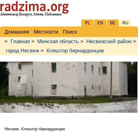
PL
EN
BE
RU
Домашняя
Местности
Поиск
>
Главная
>
Минская область
>
Несвижский район
>
город Несвиж
>
Кляштор бернардинцев
Несвиж. Кляштор бернардинцев