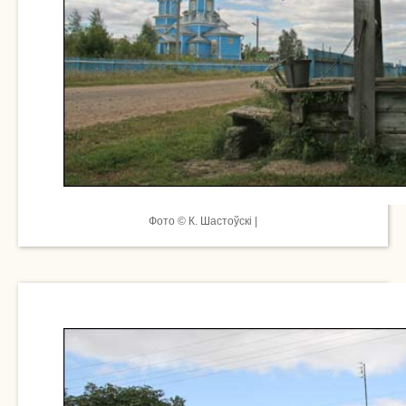
Фото © К. Шастоўскі |