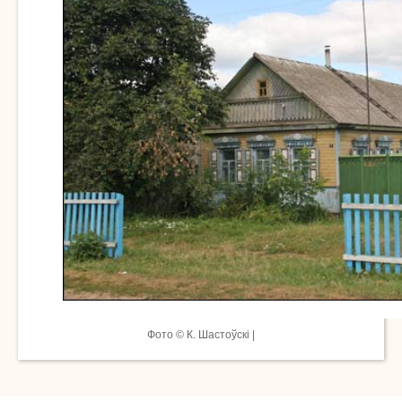
Фото © К. Шастоўскі |