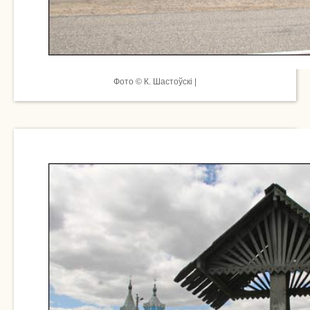
Фото © К. Шастоўскі |