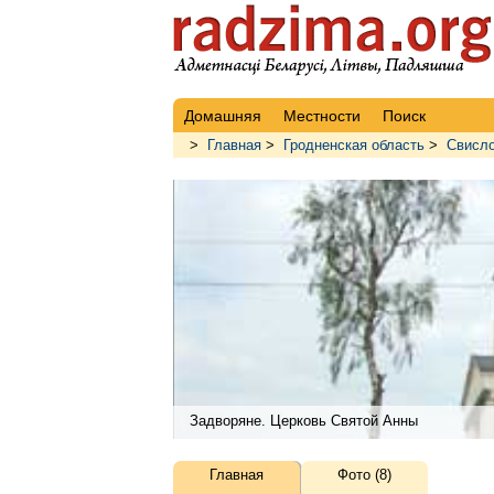
Домашняя
Местности
Поиск
>
Главная
>
Гродненская область
>
Свисло
Задворяне. Церковь Святой Анны
Главная
Фото (8)