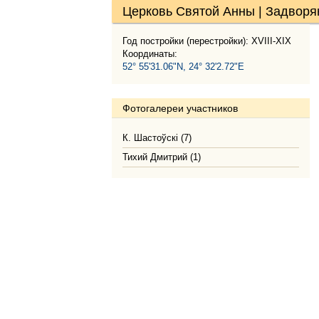
Церковь Святой Анны | Задворя
Год постройки (перестройки): XVIII-XIX
Координаты:
52° 55'31.06"N, 24° 32'2.72"E
Фотогалереи участников
К. Шастоўскі (7)
Тихий Дмитрий (1)