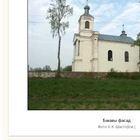
Бакавы фасад
Фото © К. Шастоўскі |