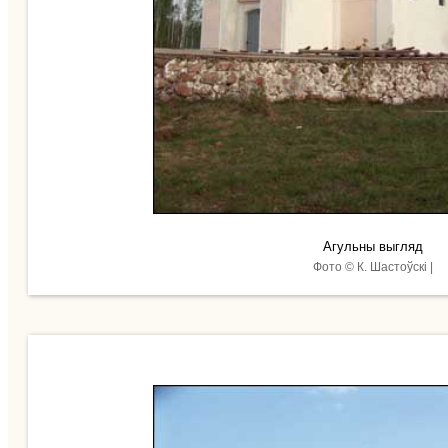
Агульны выгляд
Фото © К. Шастоўскі |