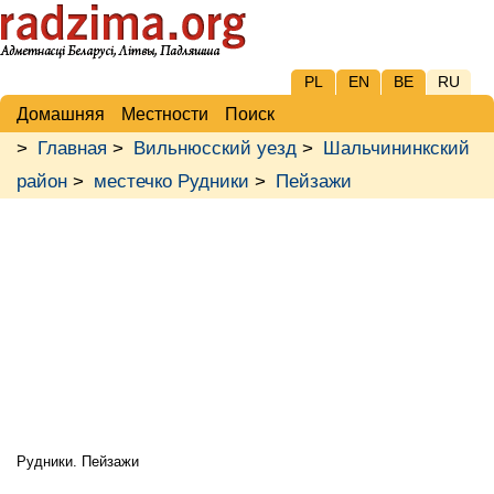
PL
EN
BE
RU
Домашняя
Местности
Поиск
>
Главная
>
Вильнюсский уезд
>
Шальчининкский
район
>
местечко Рудники
>
Пейзажи
Рудники. Пейзажи