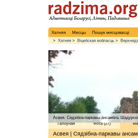
Хатняя
Месцы
Пошук мясцовасці
>
Хатняя
>
Віцебская вобласць
>
Верхнядз
Асвея. Сядзібна-паркавы ансамбль Шадурск
Галоўная
Фота (27)
Ма
Асвея | Сядзібна-паркавы ансам