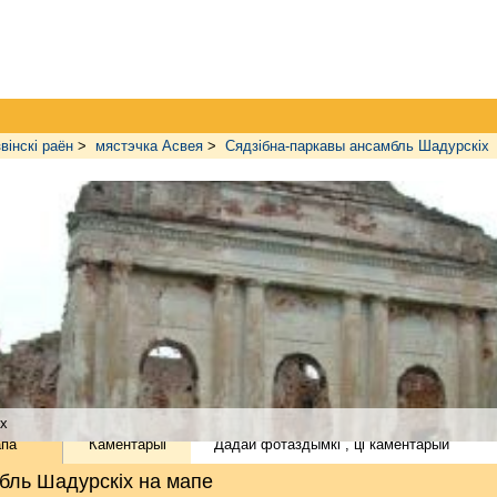
вінскі раён
>
мястэчка Асвея
>
Сядзібна-паркавы ансамбль Шадурскіх
іх
па
Каментарыі
Дадай
фотаздымкі
, ці
каментарый
бль Шадурскіх на мапе