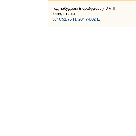
Год пабудовы (перабудовы): XVIII
Каардынаты:
56° 0'51.75"N, 28° 7'4.02"E