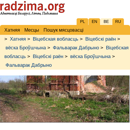
PL
EN
BE
RU
Хатняя
Месцы
Пошук мясцовасці
>
Хатняя
>
Віцебская вобласць
>
Віцебскі раён
>
вёска Броўшчына
>
Фальварак Дабрыно
>
Віцебская
вобласць
>
Віцебскі раён
>
вёска Броўшчына
>
Фальварак Дабрыно