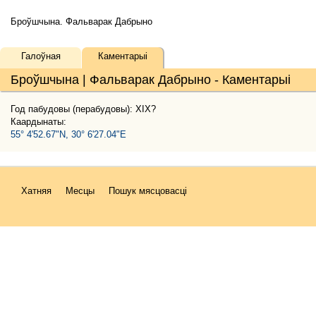
Броўшчына. Фальварак Дабрыно
Галоўная
Каментарыі
Броўшчына | Фальварак Дабрыно - Каментарыі
Год пабудовы (перабудовы): XIX?
Каардынаты:
55° 4'52.67"N, 30° 6'27.04"E
Хатняя
Месцы
Пошук мясцовасці