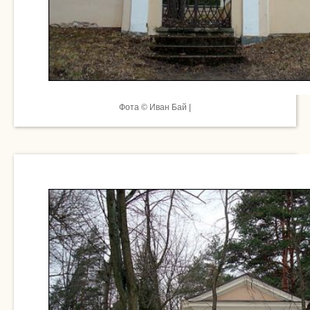
Фота © Иван Бай |