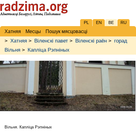
PL
EN
BE
RU
Хатняя
Месцы
Пошук мясцовасці
>
Хатняя
>
Віленскі павет
>
Віленскі раён
>
горад
Вільня
>
Капліца Рэпніных
Вільня. Капліца Рэпніных