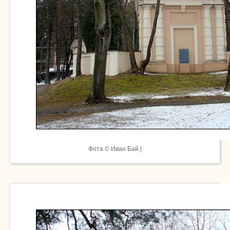
Фота © Иван Бай |