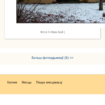
Фота © Иван Бай |
Больш фотаздымкаў (6) >>
Хатняя
Месцы
Пошук мясцовасці