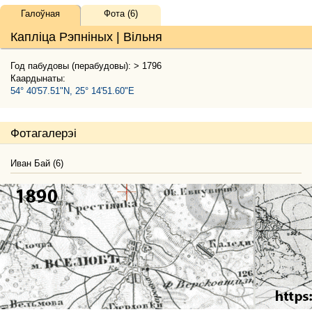
Галоўная
Фота (6)
Капліца Рэпніных | Вільня
Год пабудовы (перабудовы): > 1796
Каардынаты:
54° 40'57.51"N, 25° 14'51.60"E
Фотагалерэі
Иван Бай (6)