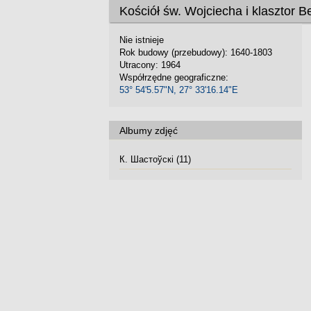
Kościół św. Wojciecha i klasztor 
Nie istnieje
Rok budowy (przebudowy): 1640-1803
Utracony: 1964
Współrzędne geograficzne:
53° 54'5.57"N, 27° 33'16.14"E
Albumy zdjęć
К. Шастоўскі (11)